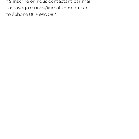
* S'inscrire en nous contactant par mail 
: acroyoga.rennes@gmail.com ou par 
téléphone 0676957082
Partager cet événement
AYR - ACROYOGA RENNES