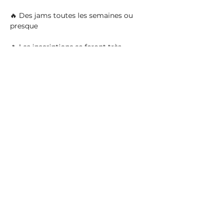
🔥 Des jams toutes les semaines ou 
presque

🔥 Les inscriptions se feront très 
prochainement. Plus vous vous 
inscrirez et/ou adhérerez tôt, plus vous 
permettrez à l'asso d'avoir de la 
visibilité pour l'année prochaine.
Partager cet événement